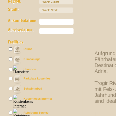
Region:
Stadt:
Ankunftsdatum:
Abreisedatum:
Facilities
Strand
Aufgrund
Fährhafen
Klimaanlage
Destinati
Haustiere
Adria.
Parkplatz kostenlos
Trogir R
mit Fels-
Schwimmbad
Jahrhunde
Kostenloses Internet
sind idea
Reinigung Service