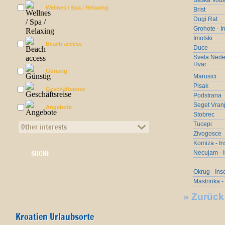
Baska Vod
Wellnes / Spa / Relaxing
Brist
Dugi Rat
Grohote - I
Imotski
Beach access
Duce
Sveta Nedel
Hvar
Günstig
Marusici
Pisak
Geschäftsreise
Podstrana
Seget Vranj
Angebote
Stobrec
Tucepi
Other interests
Zivogosce
Komiza - In
Necujam - I
Okrug - Ins
Mastrinka -
»
Zurück
Kroatien Urlaubsorte