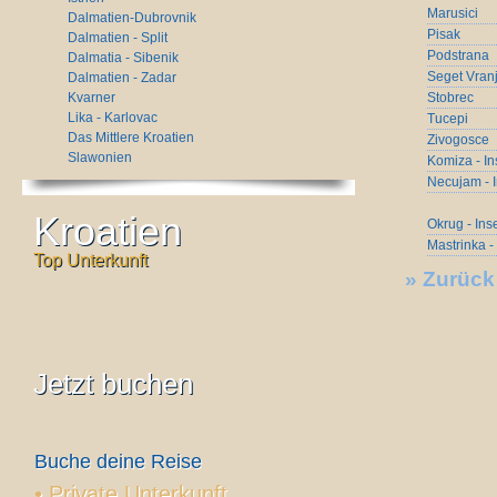
Marusici
Dalmatien-Dubrovnik
Pisak
Dalmatien - Split
Podstrana
Dalmatia - Sibenik
Seget Vranj
Dalmatien - Zadar
Kvarner
Stobrec
Lika - Karlovac
Tucepi
Das Mittlere Kroatien
Zivogosce
Slawonien
Komiza - In
Necujam - I
Kroatien
Okrug - Ins
Mastrinka -
Top Unterkunft
»
Zurück
Jetzt buchen
Buche deine Reise
•
Private Unterkunft