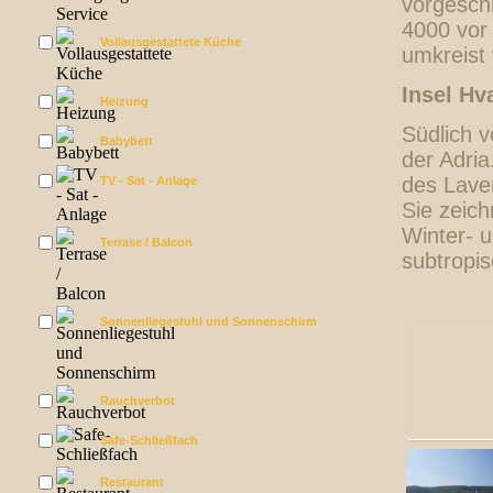
vorgeschi
4000 vor 
Vollausgestattete Küche
umkreist
Insel Hv
Heizung
Südlich v
Babybett
der Adria
des Laven
TV - Sat - Anlage
Sie zeich
Winter- 
Terrase / Balcon
subtropis
Sonnenliegestuhl und Sonnenschirm
Rauchverbot
Safe-Schließfach
Restaurant