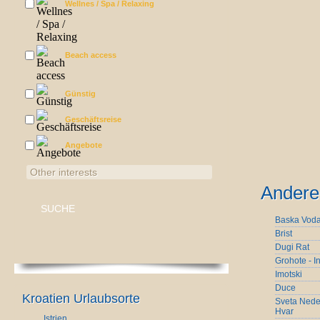
Wellnes / Spa / Relaxing
Beach access
Günstig
Geschäftsreise
Angebote
Other interests
Andere 
Baska Vod
Brist
Dugi Rat
Grohote - I
Imotski
Duce
Kroatien Urlaubsorte
Sveta Nedel
Hvar
Istrien