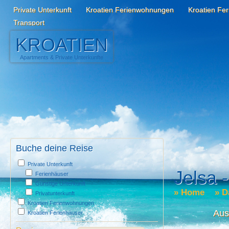
Private Unterkunft
Kroatien Ferienwohnungen
Kroatien Fe
Transport
KROATIEN
Apartments
&
Private Unterkunfte
Buche deine Reise
Private Unterkunft
Jelsa -
Ferienhäuser
Günstige Unterkunft
»
Home
»
D
Privatunterkunft
Kroatien Ferienwohnungen
Aus
Kroatien Ferienhäuser