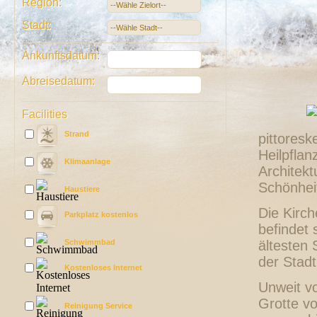
Region:
Stadt:
Ankunftsdatum:
Abreisedatum:
Facilities
Strand
pittores
Heilpflan
Klimaanlage
Architekt
Schönheit
Haustiere
Die Kirch
Parkplatz kostenlos
befindet 
Schwimmbad
ältesten 
der Stadt
Kostenloses Internet
Unweit vo
Grotte vo
Reinigung Service