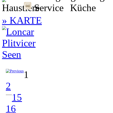
» KARTE
1
2
...
...
15
16