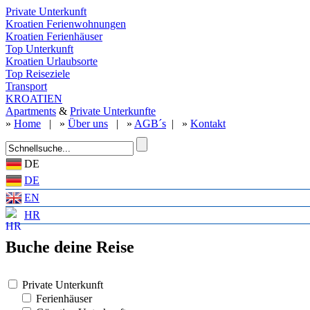
Private Unterkunft
Kroatien Ferienwohnungen
Kroatien Ferienhäuser
Top Unterkunft
Kroatien Urlaubsorte
Top Reiseziele
Transport
KROATIEN
Apartments
&
Private Unterkunfte
»
Home
| »
Über uns
| »
AGB´s
| »
Kontakt
DE
DE
EN
HR
Buche deine Reise
Private Unterkunft
Ferienhäuser