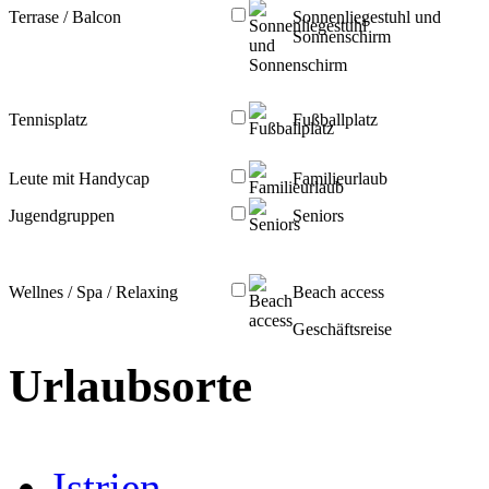
Terrase / Balcon
Sonnenliegestuhl und
Sonnenschirm
Tennisplatz
Fußballplatz
Leute mit Handycap
Familieurlaub
Jugendgruppen
Seniors
Wellnes / Spa / Relaxing
Beach access
Geschäftsreise
Urlaubsorte
Istrien