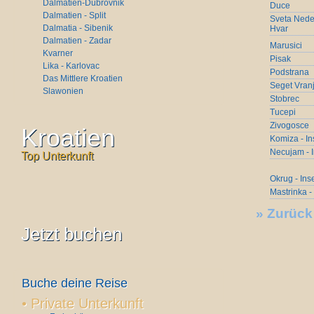
Dalmatien-Dubrovnik
Duce
Dalmatien - Split
Sveta Nedel
Dalmatia - Sibenik
Hvar
Dalmatien - Zadar
Marusici
Kvarner
Pisak
Lika - Karlovac
Podstrana
Das Mittlere Kroatien
Seget Vranj
Slawonien
Stobrec
Tucepi
Zivogosce
Kroatien
Komiza - In
Necujam - I
Top Unterkunft
Okrug - Ins
Mastrinka -
»
Zurück
Jetzt buchen
Buche deine Reise
•
Private Unterkunft