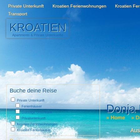
Private Unterkunft
Kroatien Ferienwohnungen
Kroatien Fe
Transport
KROATIEN
Apartments
&
Private Unterkunfte
Buche deine Reise
Private Unterkunft
Donja 
Ferienhäuser
Günstige Unterkunft
»
Home
»
D
Privatunterkunft
Kroatien Ferienwohnungen
Aus
Kroatien Ferienhäuser