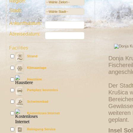
Region:
Stadt:
Ankunftsdatum:
Abreisedatum:
Facilities
Strand
Donja Kru
Fischerei
Klimaanlage
angeschl
Haustiere
Der Stadt
Parkplatz kostenlos
Krušica wi
Bereiche
Schwimmbad
Gewässer
weiteren
Kostenloses Internet
geplant.
Insel Sol
Reinigung Service