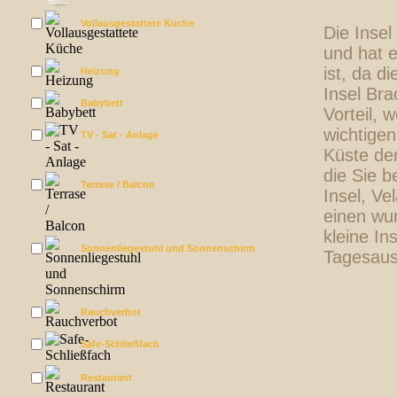
Vollausgestattete Küche
Die Insel
und hat e
ist, da d
Heizung
Insel Bra
Babybett
Vorteil, 
wichtigen
TV - Sat - Anlage
Küste der
die Sie 
Terrase / Balcon
Insel, V
einen wun
kleine In
Sonnenliegestuhl und Sonnenschirm
Tagesaus
Rauchverbot
Safe-Schließfach
Restaurant