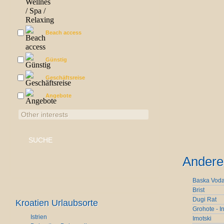
Beach access
Günstig
Geschäftsreise
Angebote
Other interests
Andere 
Baska Vod
Brist
Dugi Rat
Kroatien Urlaubsorte
Grohote - I
Istrien
Imotski