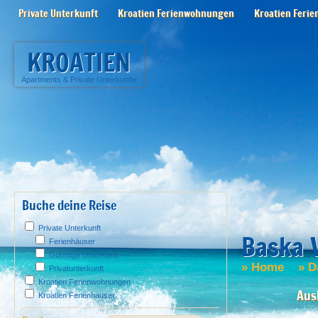
Private Unterkunft
Kroatien Ferienwohnungen
Kroatien Ferie
KROATIEN
Apartments
&
Private Unterkunfte
Buche deine Reise
Private Unterkunft
Baska 
Ferienhäuser
Günstige Unterkunft
»
Home
»
D
Privatunterkunft
Kroatien Ferienwohnungen
Aus
Kroatien Ferienhäuser