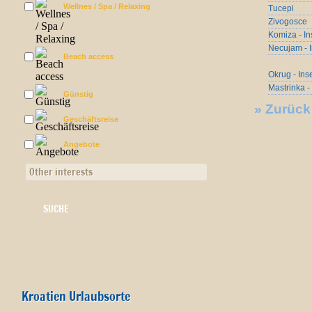
Wellnes / Spa / Relaxing
Tucepi
Zivogosce
Komiza - In
Necujam - I
Beach access
Okrug - Ins
Mastrinka -
Günstig
»
Zurück
Geschäftsreise
Angebote
Other interests
Kroatien Urlaubsorte