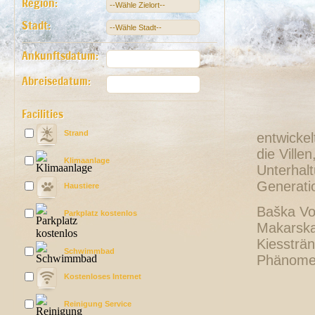
Region:
Stadt:
Ankunftsdatum:
Abreisedatum:
Facilities
Strand
entwickel
die Ville
Klimaanlage
Unterhalt
Generati
Haustiere
Baška Vod
Parkplatz kostenlos
Makarska.
Kiessträn
Schwimmbad
Phänomen,
Kostenloses Internet
Reinigung Service