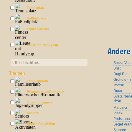
Tennisplatz
Fußballplatz
Fitness center
Leute mit Handycap
Andere 
Other facilities
Baska Vod
Brist
Themen
Dugi Rat
Grohote - I
Familieurlaub
Imotski
Duce
Flitterwochen/Romantik
Sveta Nedel
Hvar
Jugendgruppen
Marusici
Seniors
Pisak
Podstrana
Sport - Aktivitäten
Seget Vranj
Stobrec