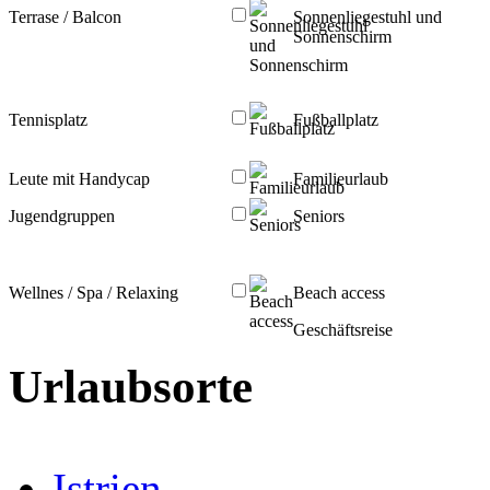
Terrase / Balcon
Sonnenliegestuhl und
Sonnenschirm
Tennisplatz
Fußballplatz
Leute mit Handycap
Familieurlaub
Jugendgruppen
Seniors
Wellnes / Spa / Relaxing
Beach access
Geschäftsreise
Urlaubsorte
Istrien