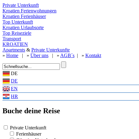
Private Unterkunft
Kroatien Ferienwohnungen
Kroatien Ferienhäuser
Top Unterkunft
Kroatien Urlaubsorte
Top Reiseziele
Transport
KROATIEN
Apartments
&
Private Unterkunfte
»
Home
| »
Über uns
| »
AGB´s
| »
Kontakt
DE
DE
EN
HR
Buche deine Reise
Private Unterkunft
Ferienhäuser