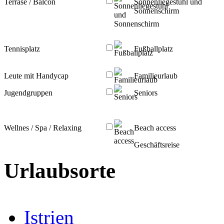
Terrase / Balcon
Sonnenliegestuhl und
Sonnenschirm
Tennisplatz
Fußballplatz
Leute mit Handycap
Familieurlaub
Jugendgruppen
Seniors
Wellnes / Spa / Relaxing
Beach access
Geschäftsreise
Urlaubsorte
Istrien