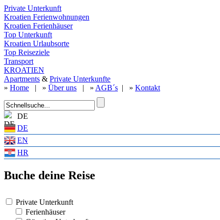
Private Unterkunft
Kroatien Ferienwohnungen
Kroatien Ferienhäuser
Top Unterkunft
Kroatien Urlaubsorte
Top Reiseziele
Transport
KROATIEN
Apartments
&
Private Unterkunfte
»
Home
| »
Über uns
| »
AGB´s
| »
Kontakt
DE
DE
EN
HR
Buche deine Reise
Private Unterkunft
Ferienhäuser