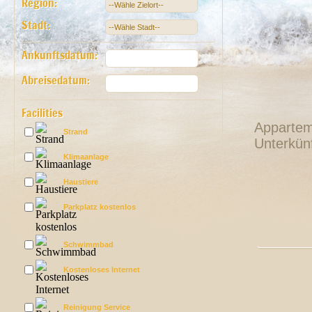
Region:
Stadt:
Ankunftsdatum:
Abreisedatum:
Facilities
Apparteme
Strand
Unterkünf
Klimaanlage
Haustiere
Parkplatz kostenlos
Schwimmbad
Kostenloses Internet
Reinigung Service