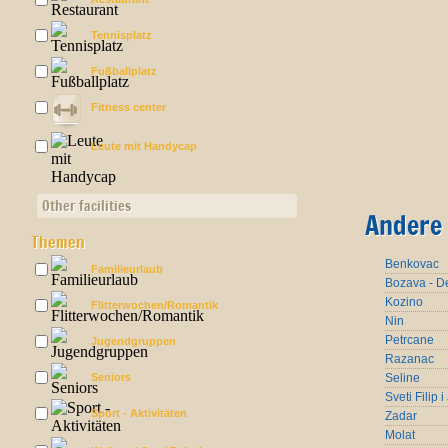
Tennisplatz
Fußballplatz
Fitness center
Leute mit Handycap
Other facilities
Andere 
Themen
Benkovac
Familieurlaub
Bozava - De
Kozino
Flitterwochen/Romantik
Nin
Petrcane
Jugendgruppen
Razanac
Seniors
Seline
Sveti Filip 
Sport - Aktivitäten
Zadar
Molat