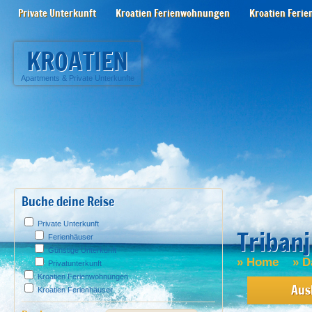
Private Unterkunft
Kroatien Ferienwohnungen
Kroatien Ferie
KROATIEN
Apartments
&
Private Unterkunfte
Buche deine Reise
Private Unterkunft
Tribanj
Ferienhäuser
Günstige Unterkunft
»
Home
»
D
Privatunterkunft
Kroatien Ferienwohnungen
Aus
Kroatien Ferienhäuser