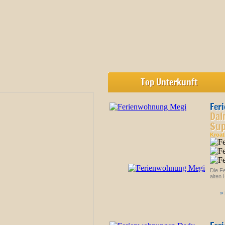
Top Unterkunft
Fer
Dal
Sup
Kroa
Die Fe
alten 
»