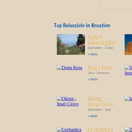
Top Reiseziele in Kroatien
Ugljan -
Insel Ugljan
Dalmatien - Zadar
» Mehr
Duga Resa
Lika - Karlovac
» Mehr
Okrug -
Insel Ciovo
Dalmatien - Split
» Mehr
Grebastica