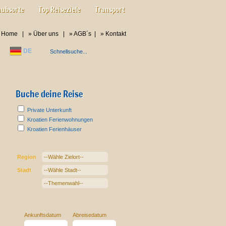
aubsorte
Top Reiseziele
Transport
»
Home
| »
Über uns
| »
AGB´s
| »
Kontakt
DE
Buche deine Reise
Private Unterkunft
Kroatien Ferienwohnungen
Kroatien Ferienhäuser
Region
Stadt
Ankunftsdatum
Abreisedatum