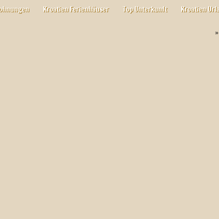
wohnungen
Kroatien Ferienhäuser
Top Unterkunft
Kroatien Url