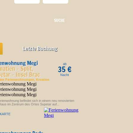
Letzte Buchung
ienwohnung Megi
ab
35 €
matien - Split,
etar - Insel Brac
Nacht
tien Ferienwohnungen
, Kroatien
rienwohnung befindet sich in einem neu renovierten
Haus im Zentrum des Ortes Supetar auf...
 KARTE