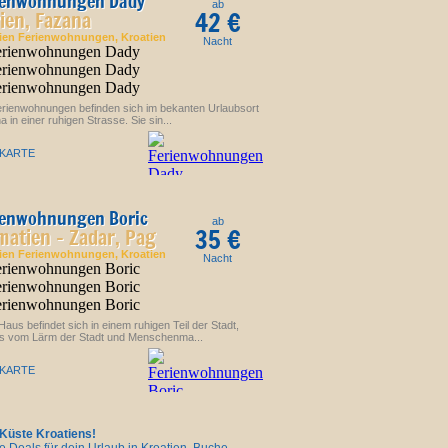
ienwohnungen Dady
ab
42 €
rien, Fazana
tien Ferienwohnungen
, Kroatien
Nacht
erienwohnungen befinden sich im bekanten Urlaubsort
 in einer ruhigen Strasse. Sie sin...
 KARTE
ienwohnungen Boric
ab
35 €
matien - Zadar, Pag
tien Ferienwohnungen
, Kroatien
Nacht
Haus befindet sich in einem ruhigen Teil der Stadt,
ts vom Lärm der Stadt und Menschenma...
 KARTE
Küste Kroatiens!