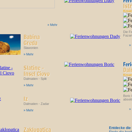
Fer
Ist
Kroa
»
Mehr
Die F
Babina
Fazana
Greda
»
Slawonien
» Mehr
Fer
Slatine -
Dal
Insel Ciovo
Kroa
Dalmatien - Split
» Mehr
Boric 
Iz
absei
Dalmatien - Zadar
»
» Mehr
Zaklopatica
Entdecke die 