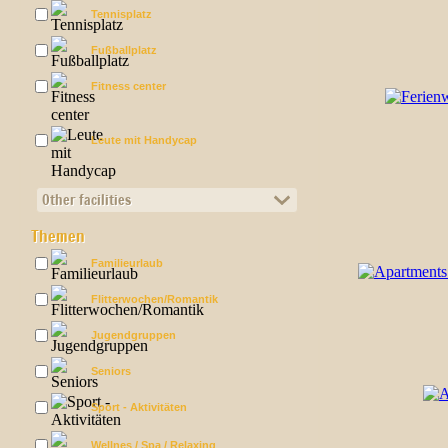
Tennisplatz
Fußballplatz
Fitness center
Leute mit Handycap
Other facilities
Themen
Familieurlaub
Flitterwochen/Romantik
Jugendgruppen
Seniors
Sport - Aktivitäten
Wellnes / Spa / Relaxing