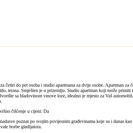
za četiri do pet osoba i studio apartmana za dvije osobe. Apartman za če
o, terasa. Smješten je u prizemlju. Studio apartman koji može primiti n
dvorište sa hladovinom vinove loze, idealno je mjesto za Vaš automobil. 
u.
ršno čišćenje u cijeni: Da
 i nadasve poznat po svojim povijesnim građevinama koje su i danas kao 
avale borbe gladijatora.