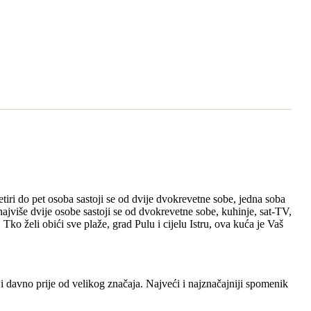
tiri do pet osoba sastoji se od dvije dvokrevetne sobe, jedna soba
ajviše dvije osobe sastoji se od dvokrevetne sobe, kuhinje, sat-TV,
Tko želi obići sve plaže, grad Pulu i cijelu Istru, ova kuća je Vaš
i davno prije od velikog značaja. Najveći i najznačajniji spomenik