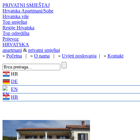
PRIVATNI SMJEŠTAJ
Hrvatska Apartmani/Sobe
Hrvatska vile
Top smještaj
Regije Hrvatska
Top odredišta
Prijevoz
HRVATSKA
apartmani
&
privatni smještaj
»
Početna
| »
O nama
| »
Uvjeti poslovanja
| »
Kontakt
HR
DE
EN
HR