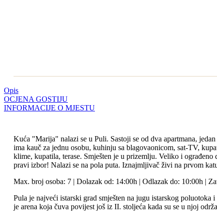
Opis
OCJENA GOSTIJU
INFORMACIJE O MJESTU
Kuća "Marija" nalazi se u Puli. Sastoji se od dva apartmana, jedan 
ima kauč za jednu osobu, kuhinju sa blagovaonicom, sat-TV, kupatil
klime, kupatila, terase. Smješten je u prizemlju. Veliko i ograđeno 
pravi izbor! Nalazi se na pola puta. Iznajmljivač živi na prvom kat
Max. broj osoba: 7 | Dolazak od: 14:00h | Odlazak do: 10:00h | Zav
Pula je najveći istarski grad smješten na jugu istarskog poluotoka
je arena koja čuva povijest još iz II. stoljeća kada su se u njoj održ